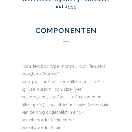
est 1999
COMPONENTEN
[icon_text box_type=”normal” icon=”fa-users”
icon_type=”normal”
icon_position=”left_from_title” icon_size=”fa-
lg” use_custom_icon_size=”yes”
custom_icon_size=”20″ title=”management ”
title_tag=”h3″ separator=”no” text=”De realisatie
van de brug opgesplitst in eind-
verantwoordelijkheid en de
verantwoordelijkheid…”