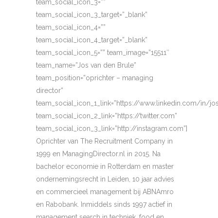
team_social_icon_3=””
team_social_icon_3_target=”_blank”
team_social_icon_4=””
team_social_icon_4_target=”_blank”
team_social_icon_5=”” team_image=”15511″
team_name=”Jos van den Brule”
team_position=”oprichter – managing
director”
team_social_icon_1_link=”https://www.linkedin.com/in/j
team_social_icon_2_link=”https://twitter.com”
team_social_icon_3_link=”http://instagram.com”]
Oprichter van The Recruitment Company in
1999 en ManagingDirector.nl in 2015. Na
bachelor economie in Rotterdam en master
ondernemingsrecht in Leiden, 10 jaar advies
en commercieel management bij ABNAmro
en Rabobank. Inmiddels sinds 1997 actief in
management search in techniek, food en