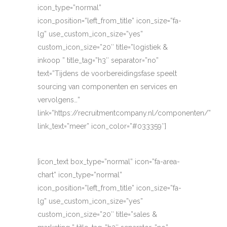
icon_type=”normal”
icon_position=”left_from_title” icon_size=”fa-
lg” use_custom_icon_size=”yes”
custom_icon_size=”20″ title=”logistiek &
inkoop ” title_tag=”h3″ separator=”no”
text=”Tijdens de voorbereidingsfase speelt
sourcing van componenten en services en
vervolgens…”
link=”https://recruitmentcompany.nl/componenten/”
link_text=”meer” icon_color=”#033359″]
[icon_text box_type=”normal” icon=”fa-area-
chart” icon_type=”normal”
icon_position=”left_from_title” icon_size=”fa-
lg” use_custom_icon_size=”yes”
custom_icon_size=”20″ title=”sales &