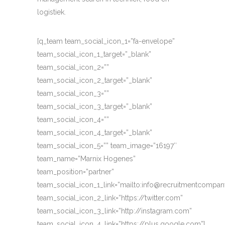
logistiek.
[q_team team_social_icon_1=”fa-envelope”
team_social_icon_1_target=”_blank”
team_social_icon_2=””
team_social_icon_2_target=”_blank”
team_social_icon_3=””
team_social_icon_3_target=”_blank”
team_social_icon_4=””
team_social_icon_4_target=”_blank”
team_social_icon_5=”” team_image=”16197″
team_name=”Marnix Hogenes”
team_position=”partner”
team_social_icon_1_link=”mailto:info@recruitmentcompany
team_social_icon_2_link=”https://twitter.com”
team_social_icon_3_link=”http://instagram.com”
team_social_icon_4_link=”https://plus.google.com”]