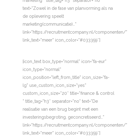
marketing ” title_tag=”h3″ separator=”no”
text=”Zowel in de fase van planvorming als na
de oplevering speelt
marketing(communicatie)…”
link=”https://recruitmentcompany.nl/componenten/”
link_text=”meer” icon_color=”#033359″]
[icon_text box_type=”normal” icon=”fa-eur”
icon_type=”normal”
icon_position=”left_from_title” icon_size=”fa-
lg” use_custom_icon_size=”yes”
custom_icon_size=”20″ title=”finance & control
” title_tag=”h3″ separator=”no” text=”De
realisatie van een brug begint met een
investeringsbegroting, geconcretiseerd…”
link=”https://recruitmentcompany.nl/componenten/”
link_text=”meer” icon_color=”#033359″]