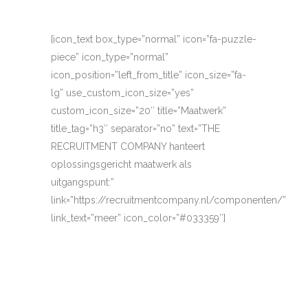
[icon_text box_type=”normal” icon=”fa-puzzle-
piece” icon_type=”normal”
icon_position=”left_from_title” icon_size=”fa-
lg” use_custom_icon_size=”yes”
custom_icon_size=”20″ title=”Maatwerk”
title_tag=”h3″ separator=”no” text=”THE
RECRUITMENT COMPANY hanteert
oplossingsgericht maatwerk als
uitgangspunt:”
link=”https://recruitmentcompany.nl/componenten/”
link_text=”meer” icon_color=”#033359″]