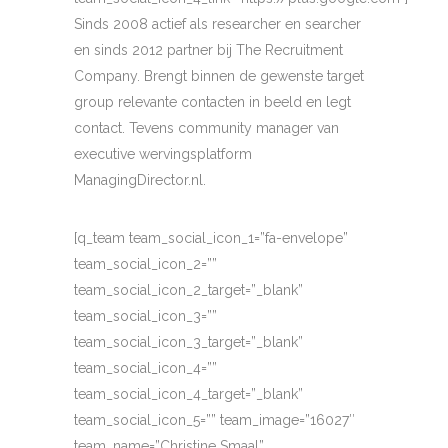
Sinds 2008 actief als researcher en searcher
en sinds 2012 partner bij The Recruitment
Company. Brengt binnen de gewenste target
group relevante contacten in beeld en legt
contact. Tevens community manager van
executive wervingsplatform
ManagingDirector.nl.
[q_team team_social_icon_1=”fa-envelope”
team_social_icon_2=””
team_social_icon_2_target=”_blank”
team_social_icon_3=””
team_social_icon_3_target=”_blank”
team_social_icon_4=””
team_social_icon_4_target=”_blank”
team_social_icon_5=”” team_image=”16027″
team_name=”Christine Smaal”