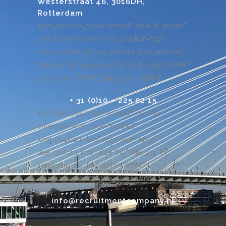
Westerstraat 46, 3016DH,
Rotterdam
[icon_text box_type=”normal” icon=”fa-phone”
icon_type=”normal” icon_position=”top”
icon_size=”fa-3x” use_custom_icon_size=”no”
title_tag=”h5″ separator=”no” text_color=”#ffffff”
icon_color=”#ffffff” title_color=”#ffffff”]
+ 31 (0)10 – 225 02 15
[icon_text box_type=”normal” icon=”fa-
envelope” icon_type=”normal”
icon_position=”top” icon_size=”fa-3x”
use_custom_icon_size=”no” title_tag=”h5″
separator=”no” text_color=”#ffffff”
icon_color=”#ffffff” title_color=”#ffffff”]
info@recruitmentcompany.nl