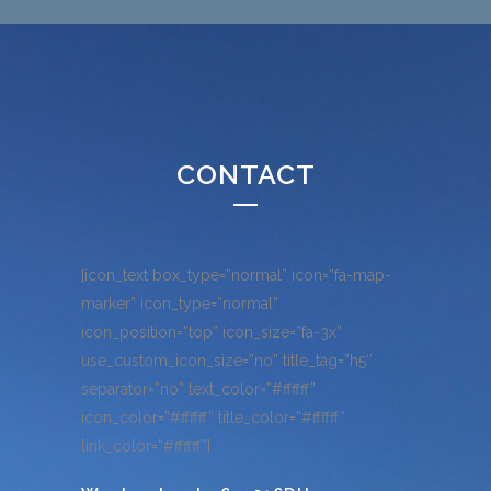
CONTACT
[icon_text box_type=”normal” icon=”fa-map-
marker” icon_type=”normal”
icon_position=”top” icon_size=”fa-3x”
use_custom_icon_size=”no” title_tag=”h5″
separator=”no” text_color=”#ffffff”
icon_color=”#ffffff” title_color=”#ffffff”
link_color=”#ffffff”]