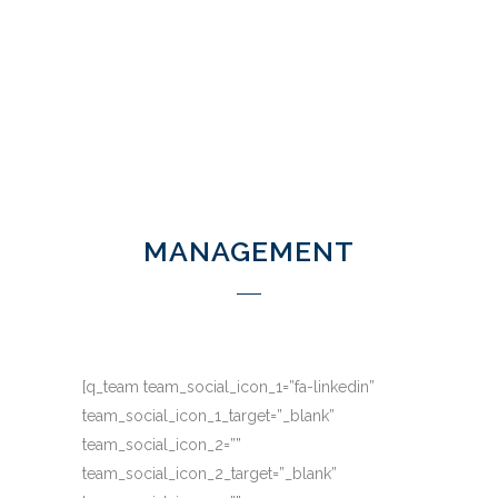
MANAGEMENT
[q_team team_social_icon_1=”fa-linkedin”
team_social_icon_1_target=”_blank”
team_social_icon_2=””
team_social_icon_2_target=”_blank”