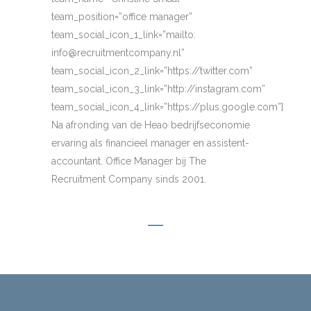
team_position=”office manager”
team_social_icon_1_link=”mailto:
info@recruitmentcompany.nl”
team_social_icon_2_link=”https://twitter.com”
team_social_icon_3_link=”http://instagram.com”
team_social_icon_4_link=”https://plus.google.com”]
Na afronding van de Heao bedrijfseconomie
ervaring als financieel manager en assistent-
accountant. Office Manager bij The
Recruitment Company sinds 2001.