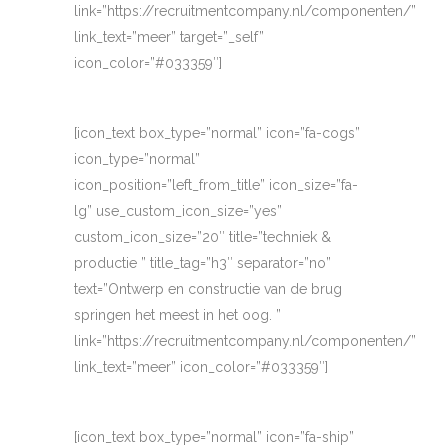
link=”https://recruitmentcompany.nl/componenten/”
link_text=”meer” target=”_self”
icon_color=”#033359″]
[icon_text box_type=”normal” icon=”fa-cogs”
icon_type=”normal”
icon_position=”left_from_title” icon_size=”fa-
lg” use_custom_icon_size=”yes”
custom_icon_size=”20″ title=”techniek &
productie ” title_tag=”h3″ separator=”no”
text=”Ontwerp en constructie van de brug
springen het meest in het oog. ”
link=”https://recruitmentcompany.nl/componenten/”
link_text=”meer” icon_color=”#033359″]
[icon_text box_type=”normal” icon=”fa-ship”