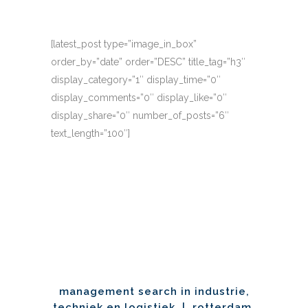
[latest_post type=”image_in_box”
order_by=”date” order=”DESC” title_tag=”h3″
display_category=”1″ display_time=”0″
display_comments=”0″ display_like=”0″
display_share=”0″ number_of_posts=”6″
text_length=”100″]
management search in industrie,
techniek en logistiek | rotterdam,